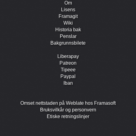
Om
Lisens
Framagit
Wiki
Historia bak
Penslar
Bakgrunns­bilete
Liberapay
Patreon
Tipeee
Paypal
Iban
Omset nettstaden på Weblate hos Framasoft
Bruks­vilkår og person­vern
Etiske retningslinjer