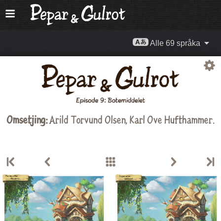
Alle 69 språka
Omsetjing:
Arild Torvund Olsen
,
Karl Ove Hufthammer
.