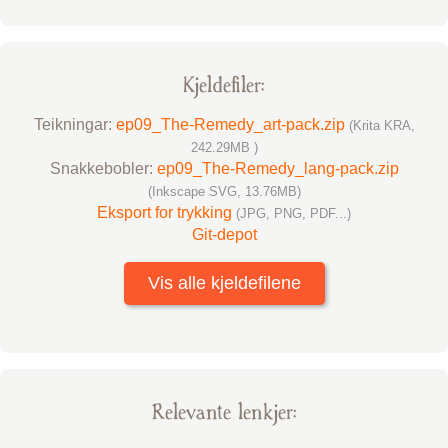
Kjelde­filer:
Teikningar:
ep09_The-Remedy_art-pack.zip
(Krita KRA,
242.29MB )
Snakke­bobler:
ep09_The-Remedy_lang-pack.zip
(Inkscape SVG, 13.76MB)
Eksport for trykking
(JPG, PNG, PDF...)
Git-depot
Vis alle kjeldefilene
Relevante lenkjer: