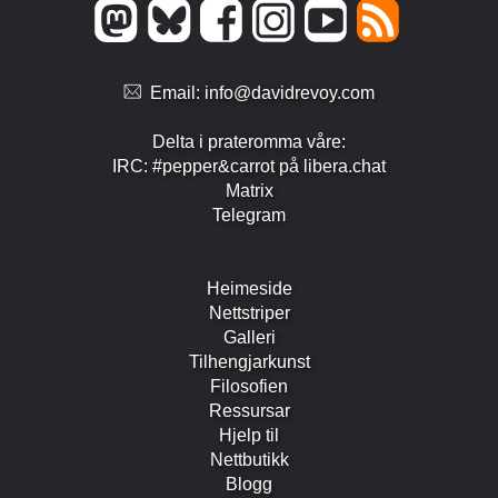
Email:
info@davidrevoy.com
Delta i prate­romma våre:
IRC: #pepper&carrot på libera.chat
Matrix
Telegram
Heimeside
Nett­striper
Galleri
Tilhengjar­kunst
Filosofien
Ressursar
Hjelp til
Nett­butikk
Blogg