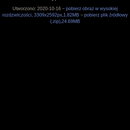
Filozofia
Utworzono: 2020-10-16 −
pobierz obraz w wysokiej
Materiały
rozdzielczości, 3309x2592px,1.82MB
−
pobierz plik źródłowy
Wesprzyj
(.zip),24.69MB
Sklepik
Blog
O projekcie
Licencja
Framagit
Wiki
Kulisy produkcji
Pędzle
Tapety
Liberapay
Patreon
Tipeee
Paypal
Iban