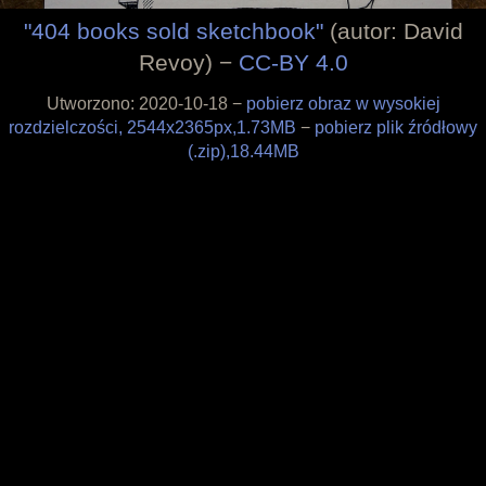
Filozofia
"404 books sold sketchbook"
(autor: David
Materiały
Revoy) −
CC-BY 4.0
Wesprzyj
Sklepik
Utworzono: 2020-10-18 −
pobierz obraz w wysokiej
Blog
rozdzielczości, 2544x2365px,1.73MB
−
pobierz plik źródłowy
O projekcie
(.zip),18.44MB
Licencja
Framagit
Wiki
Kulisy produkcji
Pędzle
Tapety
Liberapay
Patreon
Tipeee
Paypal
Iban