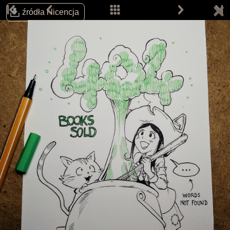
źródła i licencja
Śledź autora na:
Email:
info@davidrevoy.com
Dołącz do pokojów rozmów (w j. angielskim):
IRC: #pepper&carrot na libera.chat
Matrix
Telegram
Strona główna
Komiksy
Prace
Prace fanów