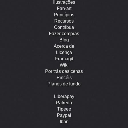
Ilustrações
Fan-art
Princípios
Recursos
Contribua
Fazer compras
Blog
Acerca de
Licença
Framagit
Wiki
Por trás das cenas
Pincéis
Planos de fundo
Liberapay
Patreon
Tipeee
Paypal
Iban