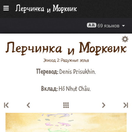
69 языков
Перевод:
Denis Prisukhin
.
Вклад:
Hồ Nhựt Châu
.