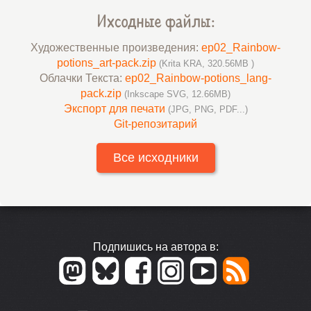
Ихсодные файлы:
Художественные произведения:
ep02_Rainbow-
potions_art-pack.zip
(Krita KRA, 320.56MB )
Облачки Текста:
ep02_Rainbow-potions_lang-
pack.zip
(Inkscape SVG, 12.66MB)
Экспорт для печати
(JPG, PNG, PDF...)
Git-репозитарий
Все исходники
Подпишись на автора в: