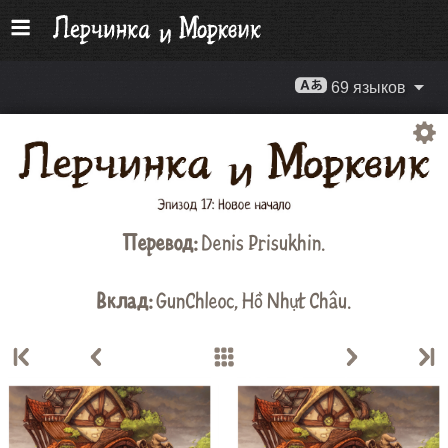
69 языков
Перевод:
Denis Prisukhin
.
Вклад:
GunChleoc
,
Hồ Nhựt Châu
.