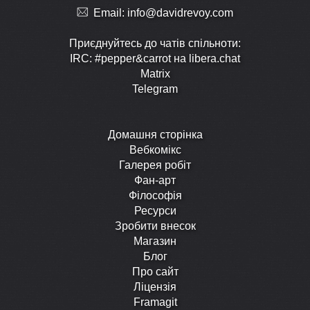
Email:
info@davidrevoy.com
Приєднуйтесь до чатів спільноти:
IRC: #pepper&carrot на libera.chat
Matrix
Telegram
Домашня сторінка
Вебкомікс
Галерея робіт
Фан-арт
Філософія
Ресурси
Зробити внесок
Магазин
Блог
Про сайт
Ліцензія
Framagit