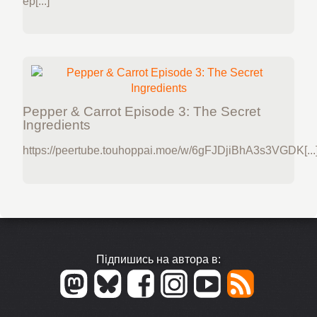
ep[...]
Pepper & Carrot Episode 3: The Secret
Ingredients
https://peertube.touhoppai.moe/w/6gFJDjiBhA3s3VGDK[...
Підпишись на автора в: