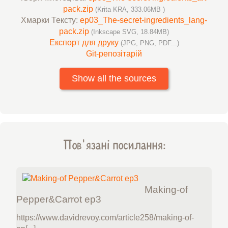
pack.zip
(Krita KRA, 333.06MB )
Хмарки Тексту:
ep03_The-secret-ingredients_lang-
pack.zip
(Inkscape SVG, 18.84MB)
Експорт для друку
(JPG, PNG, PDF...)
Git-репозітарій
Show all the sources
Пов'язані посилання:
Making-of
Pepper&Carrot ep3
https://www.davidrevoy.com/article258/making-of-