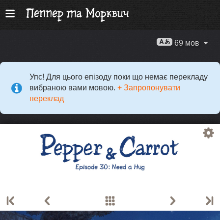
69 мов
Упс! Для цього епізоду поки що немає перекладу
вибраною вами мовою.
+ Запропонувати
переклад