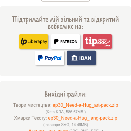
Підтримайте мій вільний та відкритий
вебкомікс на:
Вихідні файли:
Твори мистецтва:
ep30_Need-a-Hug_art-pack.zip
(Krita KRA, 586.67MB )
Хмарки Тексту:
ep30_Need-a-Hug_lang-pack.zip
(Inkscape SVG, 14.49MB)
Експорт для друку