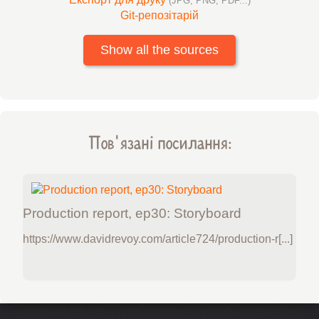
(JPG, PNG, PDF...)
Git-репозітарій
Show all the sources
Пов'язані посилання:
Production report, ep30: Storyboard
https://www.davidrevoy.com/article724/production-r[...]