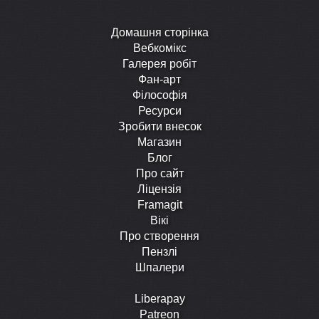
Домашня сторінка
Вебкомікс
Галерея робіт
Фан-арт
Філософія
Ресурси
Зробити внесок
Магазин
Блог
Про сайт
Ліцензія
Framagit
Вікі
Про створення
Пензлі
Шпалери
Liberapay
Patreon