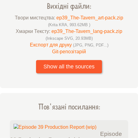
Вихідні файли:
Твори мистецтва:
ep39_The-Tavern_art-pack.zip
(Krita KRA, 993.62MB )
Хмарки Тексту:
ep39_The-Tavern_lang-pack.zip
(Inkscape SVG, 20.93MB)
Експорт для друку
(JPG, PNG, PDF...)
Git-репозітарій
Show all the sources
Пов'язані посилання:
Episode