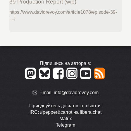
39 Production Report (wip)
https://www.davidrevoy.com/article1078/episode-39-
[...]
Підпишись на автора в:
Email:
info@davidrevoy.com
Приєднуйтесь до чатів спільноти:
IRC: #pepper&carrot на libera.chat
Matrix
Telegram