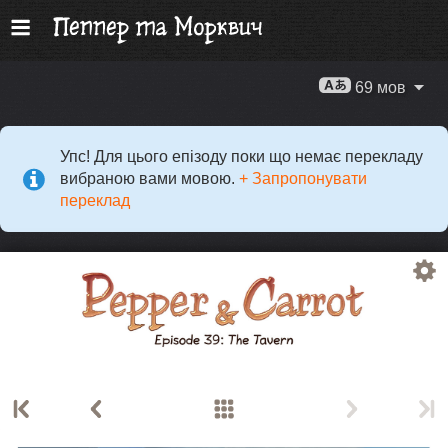
69 мов
Упс! Для цього епізоду поки що немає перекладу
вибраною вами мовою.
+ Запропонувати
переклад