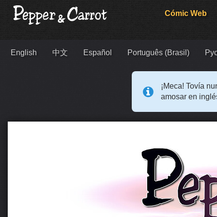
Cómic Web
English
中文
Español
Português (Brasil)
Ру
¡Meca! Tovía nun
amosar en inglé