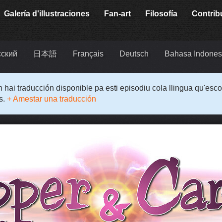
Galería d'illustraciones
Fan-art
Filosofía
Contrib
сский
日本語
Français
Deutsch
Bahasa Indones
 hai traducción disponible pa esti episodiu cola llingua qu'esco
s.
+ Amestar una traducción