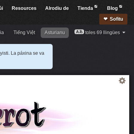
úi
Resources
Alrodiu de
Tienda
Blog
Sofitu
ia
Tiếng Việt
Asturianu
toles 69 llingües
yisti. La páxina se va