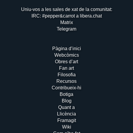
Uniu-vos a les sales de xat de la comunitat:
IRC: #pepper&carrot a libera.chat
Matrix
Telegram
Pàgina d’inici
Webcòmics
Obres d’art
Fan art
Filosofia
Recursos
Contribueix-hi
Botiga
Blog
Quant a
Llicència
Framagit
Wiki