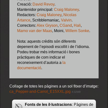
Creació:
David Revoy
.
Mantenidor principal:
Craig Maloney
.
Redactors:
Craig Maloney
,
Nicolas
Artance
, Scribblemaniac,
Valvin
.
Correctors:
Alex Gryson
,
CGand
,
Hali
,
Marno van der Maas
, Moini,
Willem Sonke
.
Nota: aquests crèdits són diferents
depenent de l’episodi escollit i de l’idioma.
Podeu trobar més informació i bones
pràctiques de com indicar el
reconeixement d’autoria a
la
documentació
.
Collage de totes les pàgines a un sol fitxer d’imatge:
ca_Pepper-and-Carrot_E15XXL.jpg
4.02MB
Fonts de les il·lustracions
: Pàgines de