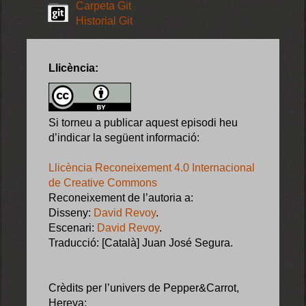
Carpeta Git
Historial Git
Llicència:
Si torneu a publicar aquest episodi heu
d’indicar la següent informació:
Llicència Reconeixement 4.0 Internacional
de Creative Commons
Reconeixement de l’autoria a:
Disseny:
David Revoy
.
Escenari:
David Revoy
.
Traducció: [Català] Juan José Segura.
Crèdits per l’univers de Pepper&Carrot,
Hereva: