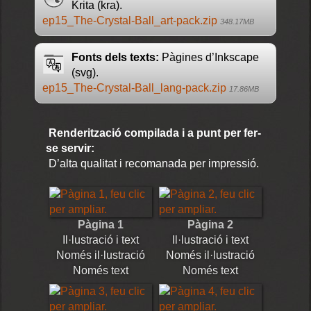
Krita (kra).
ep15_The-Crystal-Ball_art-pack.zip
348.17MB
Fonts dels texts:
Pàgines d’Inkscape
(svg).
ep15_The-Crystal-Ball_lang-pack.zip
17.86MB
Renderització compilada i a punt per fer-
se servir:
D’alta qualitat i recomanada per impressió.
Pàgina 1
Pàgina 2
Il·lustració i text
Il·lustració i text
Només il·lustració
Només il·lustració
Només text
Només text