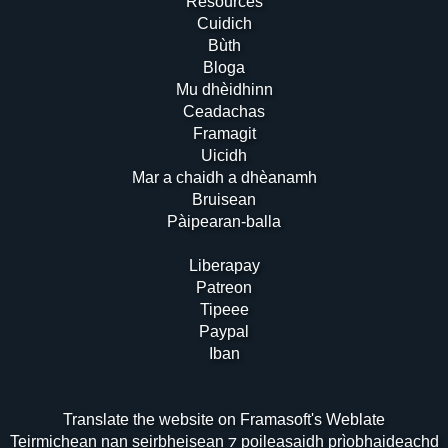
Resources
Cuidich
Bùth
Bloga
Mu dhèidhinn
Ceadachas
Framagit
Uicidh
Mar a chaidh a dhèanamh
Bruisean
Pàipearan-balla
Liberapay
Patreon
Tipeee
Paypal
Iban
Translate the website on Framasoft's Weblate
Teirmichean nan seirbheisean ⁊ poileasaidh prìobhaideachd