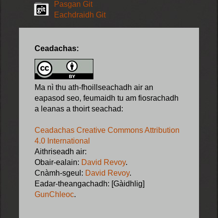
Pasgan Git
Eachdraidh Git
Ceadachas:
Ma nì thu ath-fhoillseachadh air an
eapasod seo, feumaidh tu am fiosrachadh
a leanas a thoirt seachad:
Ceadachas Creative Commons Attribution
4.0 International
Aithriseadh air:
Obair-ealain:
David Revoy
.
Cnàmh-sgeul:
David Revoy
.
Eadar-theangachadh: [Gàidhlig]
GunChleoc
.