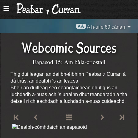
A h-uile 69 cànan
Webcomic Sources
Eapasod 15: Am bàla-criostail
Thig duilleagan an deilbh-èibhinn Peabar ⁊ Curran à
dà thùs: an dealbh ’s an teacsa.
Bheir an duilleag seo ceanglaichean dhut gus an
luchdadh a-nuas ach ’s urrainn dhut reandaradh a tha
deiseil ri chleachdadh a luchdadh a-nuas cuideachd.