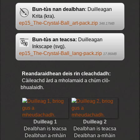
Bun-tùs nan dealbhan
: Duilleagan
Krita (kra).
ep15_The-Crystal-Ball_art-pack.zip
348.17MB
Bun-tùs an teacsa:
Duilleagan
Inkscape (svg).
ep15_The-Crystal-Ball_lang-pack.zip
17.86MB
Reandaraidhean deis rin cleachdadh:
Càileachd àrd a mholamaid a chùm clò-
bhualaidh.
Duilleag 1
Duilleag 2
Dealbhan is teacsa
Dealbhan is teacsa
Dealbhan a-mhàin
Dealbhan a-mhàin