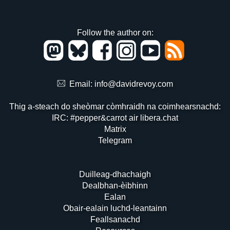
Follow the author on:
Email:
info@davidrevoy.com
Thig a-steach do sheòmar còmhraidh na coimhearsnachd:
IRC: #pepper&carrot air libera.chat
Matrix
Telegram
Duilleag-dhachaigh
Dealbhan-èibhinn
Ealan
Obair-ealain luchd-leantainn
Feallsanachd