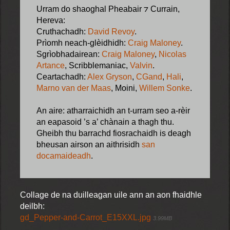
Urram do shaoghal Pheabair ⁊ Currain,
Hereva:
Cruthachadh:
David Revoy
.
Prìomh neach-glèidhidh:
Craig Maloney
.
Sgrìobhadairean:
Craig Maloney
,
Nicolas
Artance
, Scribblemaniac,
Valvin
.
Ceartachadh:
Alex Gryson
,
CGand
,
Hali
,
Marno van der Maas
, Moini,
Willem Sonke
.
An aire: atharraichidh an t-urram seo a-rèir
an eapasoid ’s a’ chànain a thagh thu.
Gheibh thu barrachd fiosrachaidh is deagh
bheusan airson an aithrisidh
san
docamaideadh
.
Collage de na duilleagan uile ann an aon fhaidhle
deilbh:
gd_Pepper-and-Carrot_E15XXL.jpg
3.99MB