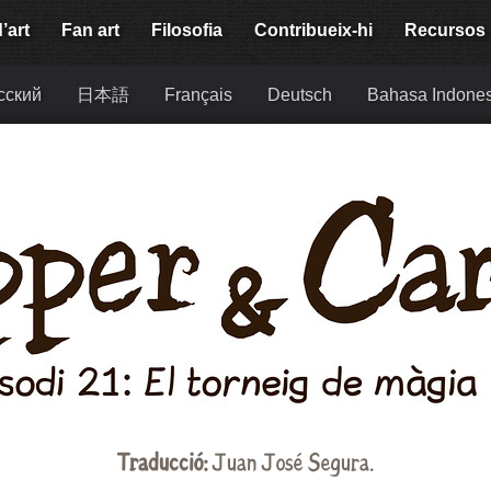
’art
Fan art
Filosofia
Contribueix-hi
Recursos
сский
日本語
Français
Deutsch
Bahasa Indones
Traducció:
Juan José Segura.