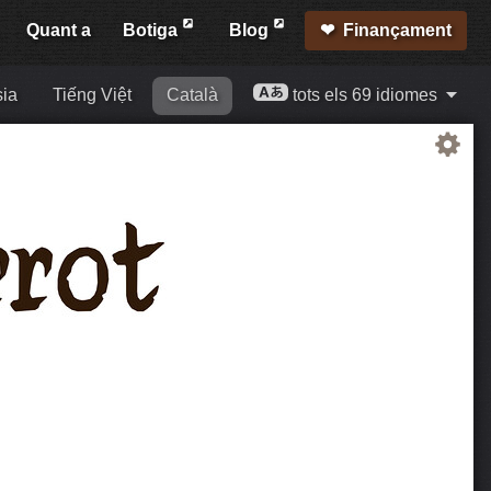
Quant a
Botiga
Blog
Finançament
ia
Tiếng Việt
Català
tots els 69 idiomes