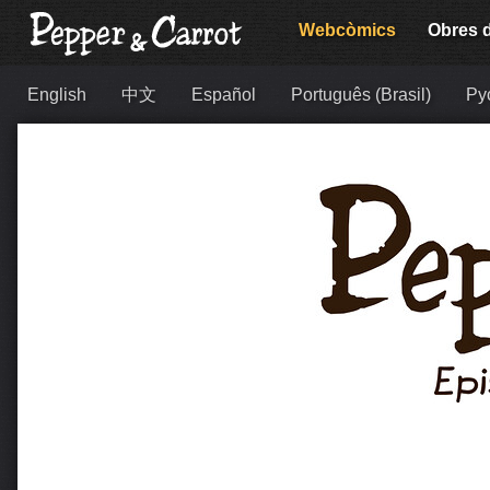
Webcòmics
Obres d
English
中文
Español
Português (Brasil)
Ру