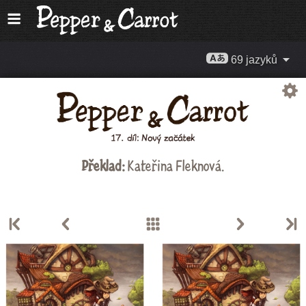
69 jazyků
Překlad:
Kateřina Fleknová
.