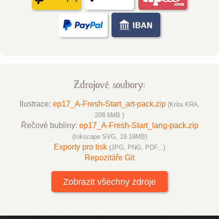
Zdrojové soubory:
Ilustrace:
ep17_A-Fresh-Start_art-pack.zip
(Krita KRA,
208.6MB )
Řečové bubliny:
ep17_A-Fresh-Start_lang-pack.zip
(Inkscape SVG, 19.19MB)
Exporty pro tisk
(JPG, PNG, PDF...)
Repozitáře Git
Zobrazit všechny zdroje