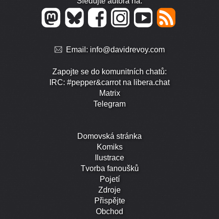
Sledujte autora na:
Email:
info@davidrevoy.com
Zapojte se do komunitních chatů:
IRC: #pepper&carrot na libera.chat
Matrix
Telegram
Domovská stránka
Komiks
Ilustrace
Tvorba fanoušků
Pojetí
Zdroje
Přispějte
Obchod