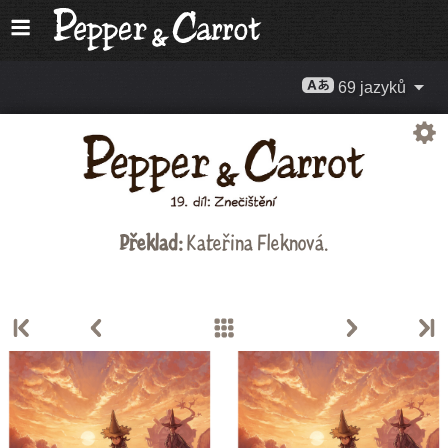
69 jazyků
Překlad:
Kateřina Fleknová
.