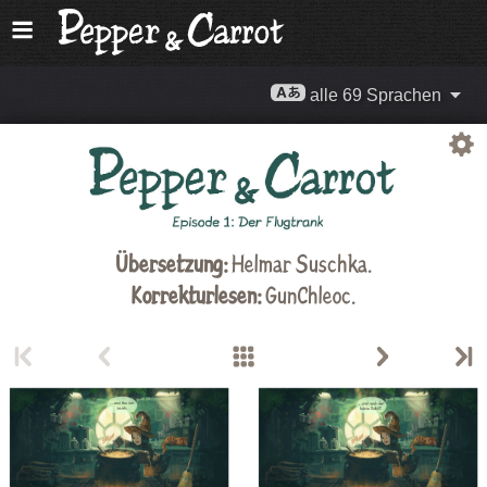
alle 69 Sprachen
Übersetzung:
Helmar Suschka.
Korrekturlesen:
GunChleoc
.