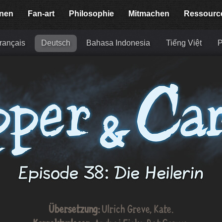
onen
Fan-art
Philosophie
Mitmachen
Ressourc
rançais
Deutsch
Bahasa Indonesia
Tiếng Việt
P
Übersetzung:
Ulrich Greve
,
Kate
.