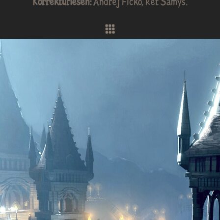
Korrekturlesen:
Andrej Ficko
,
Ret Samys
.