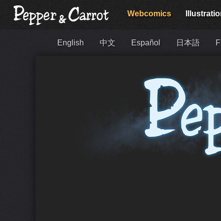
Webcomics
Illustrati
English
中文
Español
日本語
F