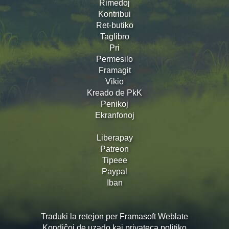
Rimedoj
Kontribui
Ret-butiko
Taglibro
Pri
Permesilo
Framagit
Vikio
Kreado de PkK
Penikoj
Ekranfonoj
Liberapay
Patreon
Tipeee
Paypal
Iban
Traduki la retejon per Framasoft Weblate
Kondiĉoj de uzado kaj privateca politiko