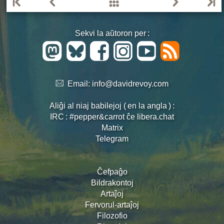
Sekvi la aŭtoron per :
Email:
info@davidrevoy.com
Aliĝi al niaj babilejoj ( en la angla ) :
IRC : #pepper&carrot ĉe libera.chat
Matrix
Telegram
Ĉefpaĝo
Bildrakontoj
Artaĵoj
Fervorul-artaĵoj
Filozofio