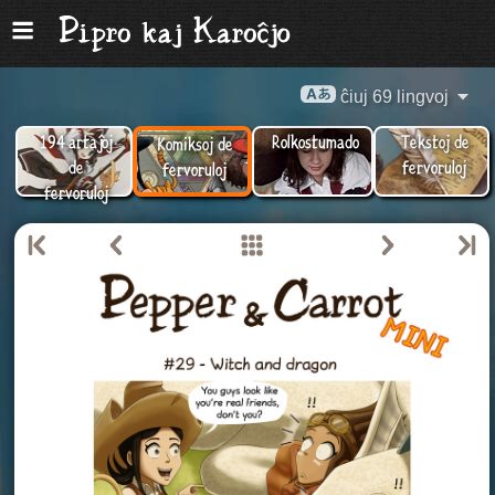
ĉiuj 69 lingvoj
194 artaĵoj
Rolkostumado
Tekstoj de
Komiksoj de
de
fervoruloj
fervoruloj
fervoruloj