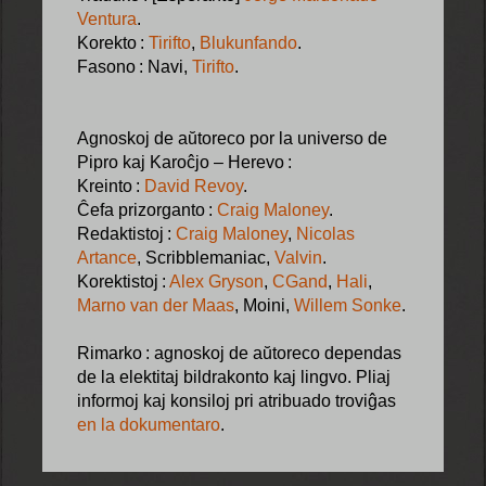
Ventura
.
Korekto :
Tirifto
,
Blukunfando
.
Fasono : Navi,
Tirifto
.
Agnoskoj de aŭtoreco por la universo de
Pipro kaj Karoĉjo – Herevo :
Kreinto :
David Revoy
.
Ĉefa prizorganto :
Craig Maloney
.
Redaktistoj :
Craig Maloney
,
Nicolas
Artance
, Scribblemaniac,
Valvin
.
Korektistoj :
Alex Gryson
,
CGand
,
Hali
,
Marno van der Maas
, Moini,
Willem Sonke
.
Rimarko : agnoskoj de aŭtoreco dependas
de la elektitaj bildrakonto kaj lingvo. Pliaj
informoj kaj konsiloj pri atribuado troviĝas
en la dokumentaro
.