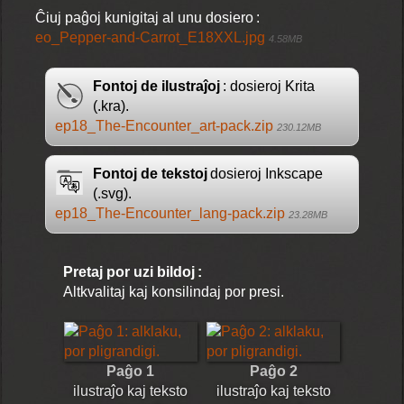
Ĉiuj paĝoj kunigitaj al unu dosiero :
eo_Pepper-and-Carrot_E18XXL.jpg
4.58MB
Fontoj de ilustraĵoj
: dosieroj Krita
(.kra).
ep18_The-Encounter_art-pack.zip
230.12MB
Fontoj de tekstoj
dosieroj Inkscape
(.svg).
ep18_The-Encounter_lang-pack.zip
23.28MB
Pretaj por uzi bildoj :
Altkvalitaj kaj konsilindaj por presi.
Paĝo 1
Paĝo 2
ilustraĵo kaj teksto
ilustraĵo kaj teksto