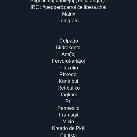
Aliĝi al niaj babilejoj ( en la angla ) :
IRC : #pepper&carrot ĉe libera.chat
Matrix
Telegram
Ĉefpaĝo
Bildrakontoj
Artaĵoj
Fervorul-artaĵoj
Filozofio
Rimedoj
Kontribui
Ret-butiko
Taglibro
Pri
Permesilo
Framagit
Vikio
Kreado de PkK
Penikoj