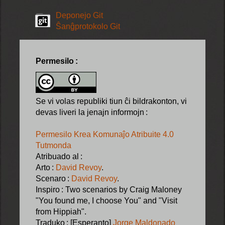
Deponejo Git
Ŝanĝprotokolo Git
Permesilo :
Se vi volas republiki tiun ĉi bildrakonton, vi
devas liveri la jenajn informojn :
Permesilo Krea Komunaĵo Atribuite 4.0
Tutmonda
Atribuado al :
Arto :
David Revoy
.
Scenaro :
David Revoy
.
Inspiro : Two scenarios by Craig Maloney
"You found me, I choose You" and "Visit
from Hippiah".
Traduko : [Esperanto]
Jorge Maldonado