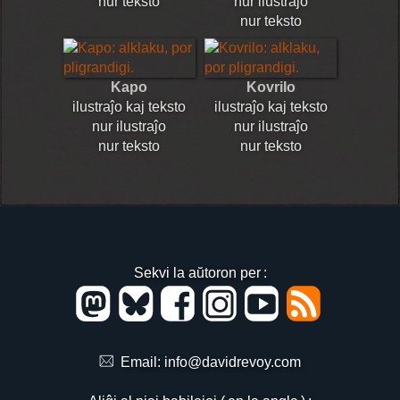
nur teksto
nur ilustraĵo
nur teksto
Kapo
Kovrilo
ilustraĵo kaj teksto
ilustraĵo kaj teksto
nur ilustraĵo
nur ilustraĵo
nur teksto
nur teksto
Sekvi la aŭtoron per :
Email:
info@davidrevoy.com