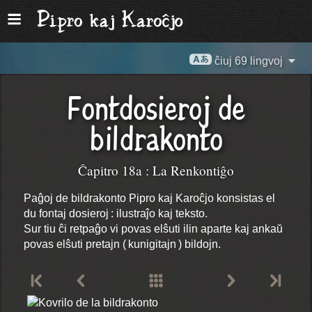
ĉiuj 69 lingvoj
Fontdosieroj de
bildrakonto
Ĉapitro 18a : La Renkontiĝo
Paĝoj de bildrakonto Pipro kaj Karoĉjo konsistas el
du fontaj dosieroj : ilustraĵo kaj teksto.
Sur tiu ĉi retpaĝo vi povas elŝuti ilin aparte kaj ankaŭ
povas elŝuti pretajn ( kunigitajn ) bildojn.