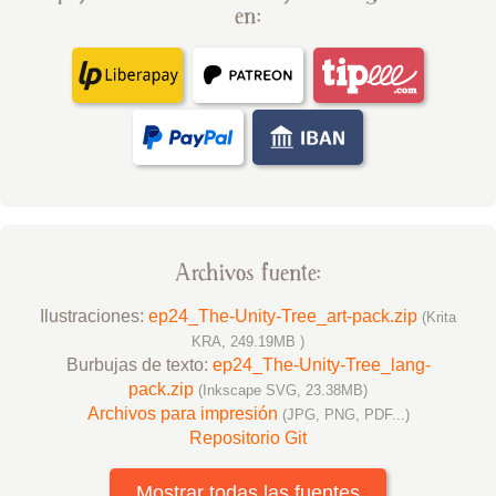
en:
Archivos fuente:
Ilustraciones:
ep24_The-Unity-Tree_art-pack.zip
(Krita
KRA, 249.19MB )
Burbujas de texto:
ep24_The-Unity-Tree_lang-
pack.zip
(Inkscape SVG, 23.38MB)
Archivos para impresión
(JPG, PNG, PDF...)
Repositorio Git
Mostrar todas las fuentes