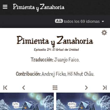
todos los 69 idiomas
Traducción:
Juanjo Faico
.
Contribución:
Andrej Ficko
,
Hồ Nhựt Châu
.