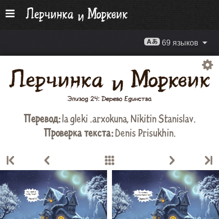
69 языков
Перевод:
la gleki .arxokuna
,
Nikitin Stanislav
.
Проверка текста:
Denis Prisukhin
.