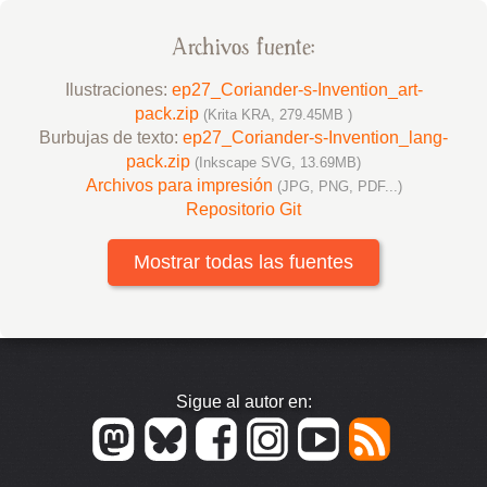
Archivos fuente:
Ilustraciones:
ep27_Coriander-s-Invention_art-
pack.zip
(Krita KRA, 279.45MB )
Burbujas de texto:
ep27_Coriander-s-Invention_lang-
pack.zip
(Inkscape SVG, 13.69MB)
Archivos para impresión
(JPG, PNG, PDF...)
Repositorio Git
Mostrar todas las fuentes
Sigue al autor en: