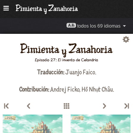
todos los 69 idiomas
Traducción:
Juanjo Faico
.
Contribución:
Andrej Ficko
,
Hồ Nhựt Châu
.