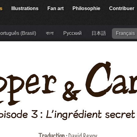
s
Illustrations
Fan art
Philosophie
Contribuer
ortuguês (Brasil)
বাংলা
Русский
日本語
Français
Traduction :
David Revoy
.