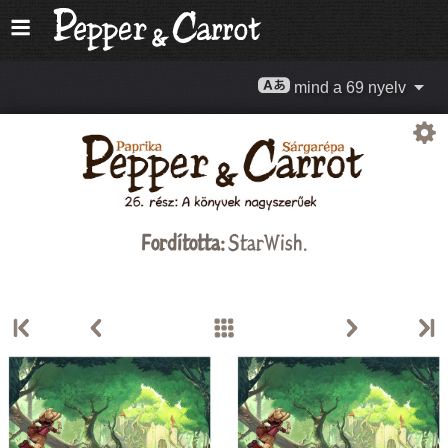
mind a 69 nyelv
Fordította:
StarWish
.