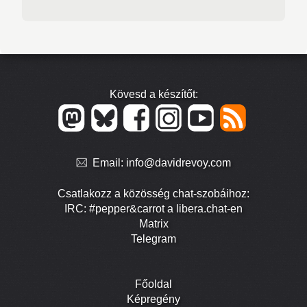
Kövesd a készítőt:
Email:
info@davidrevoy.com
Csatlakozz a közösség chat-szobáihoz:
IRC: #pepper&carrot a libera.chat-en
Matrix
Telegram
Főoldal
Képregény