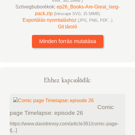
KRA, 381.28MB )
Szövegbuborékok:
ep26_Books-Are-Great_lang-
pack.zip
(Inkscape SVG, 15.58MB)
Exportálás nyomtatáshoz
(JPG, PNG, PDF...)
Git tároló
Minden forrás mutatása
Ehhez kapcsolódik:
Comic
page Timelapse: episode 26
https://www.davidrevoy.com/article361/comic-page-
t[...]