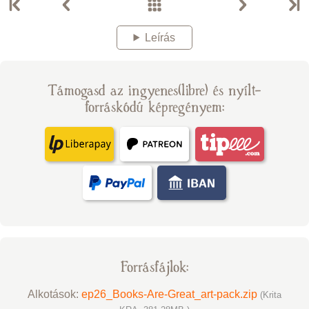
Leírás
Támogasd az ingyenes(libre) és nyílt-
forráskódú képregényem:
Forrásfájlok:
Alkotások:
ep26_Books-Are-Great_art-pack.zip
(Krita