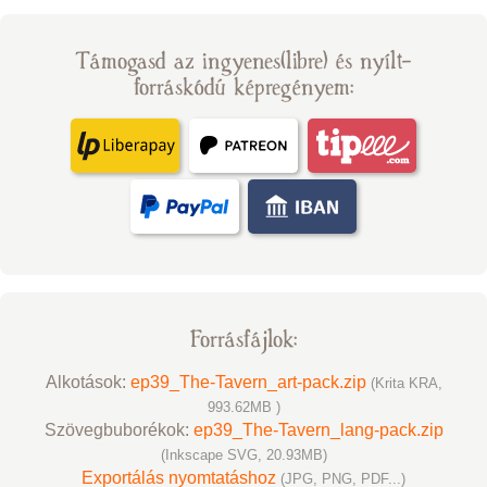
Támogasd az ingyenes(libre) és nyílt-
forráskódú képregényem:
Forrásfájlok:
Alkotások:
ep39_The-Tavern_art-pack.zip
(Krita KRA,
993.62MB )
Szövegbuborékok:
ep39_The-Tavern_lang-pack.zip
(Inkscape SVG, 20.93MB)
Exportálás nyomtatáshoz
(JPG, PNG, PDF...)