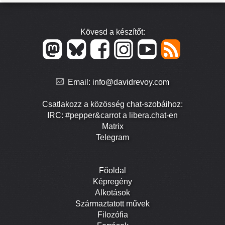
Kövesd a készítőt:
Email:
info@davidrevoy.com
Csatlakozz a közösség chat-szobáihoz:
IRC: #pepper&carrot a libera.chat-en
Matrix
Telegram
Főoldal
Képregény
Alkotások
Származtatott művek
Filozófia