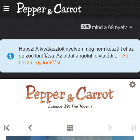
mind a 69 nyelv
Hupsz! A kiválasztott nyelven még nem készült el az
epizód fordítása. Az oldal angolul folytatódik.
+ Adj
hozzá egy fordítást