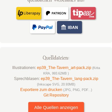
Quelldateien:
Illustrationen:
ep39_The-Tavern_art-pack.zip
(Krita
KRA, 993.62MB )
Sprechblasen:
ep39_The-Tavern_lang-pack.zip
(Inkscape SVG, 20.93MB)
Exportiere zum drucken
(JPG, PNG, PDF...)
Git Repository
Alle Quellen anzeigen