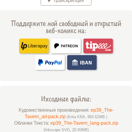
Транскрипция
Поддержите мой свободный и открытый
веб-комикс на:
Ихсодные файлы:
Художественные произведения:
ep39_The-
Tavern_art-pack.zip
(Krita KRA, 993.62MB )
Облачки Текста:
ep39_The-Tavern_lang-pack.zip
(Inkscape SVG, 20.93MB)