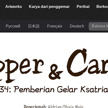
Artworks
Karya dari penggemar
Perihal
Berko
Русский
日本語
Français
Deutsch
Bahasa I
Penerjemah:
Aldrian Obaja Muis
.