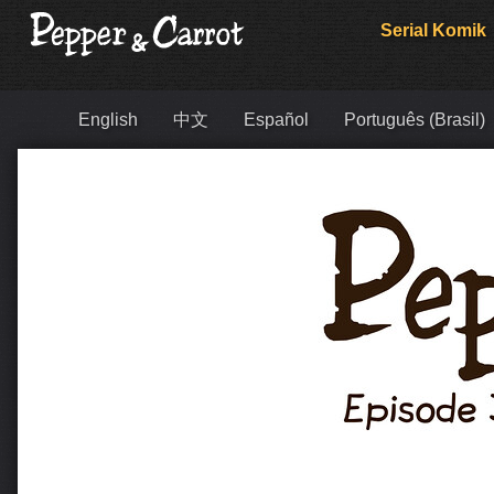
Serial Komik
English
中文
Español
Português (Brasil)