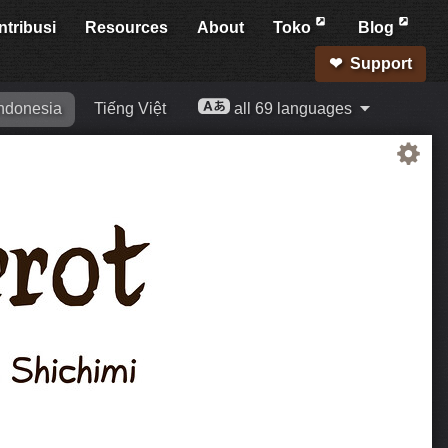
ntribusi
Resources
About
Toko
Blog
Support
ndonesia
Tiếng Việt
all 69 languages