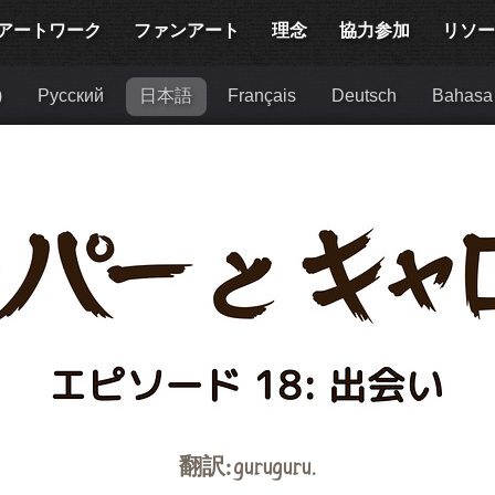
アートワーク
ファンアート
理念
協力参加
リソ
)
Русский
日本語
Français
Deutsch
Bahasa 
翻訳:
guruguru
.