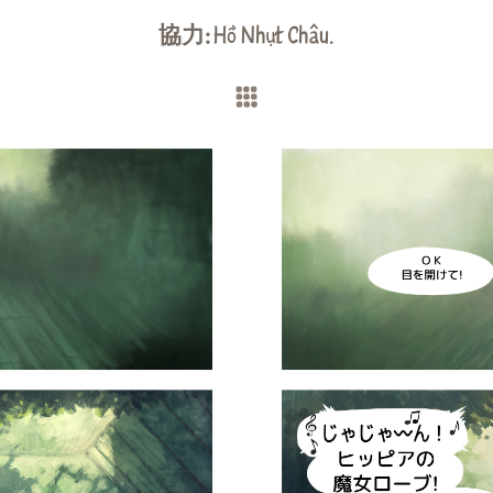
協力:
Hồ Nhựt Châu
.