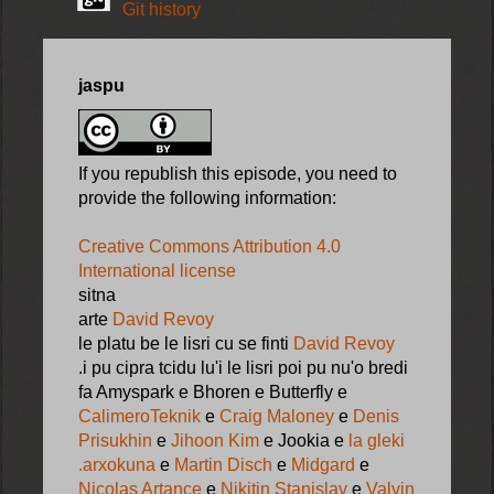
Git history
jaspu
If you republish this episode, you need to
provide the following information:
Creative Commons Attribution 4.0
International license
sitna
arte
David Revoy
le platu be le lisri cu se finti
David Revoy
.i pu cipra tcidu lu'i le lisri poi pu nu'o bredi
fa Amyspark e Bhoren e Butterfly e
CalimeroTeknik
e
Craig Maloney
e
Denis
Prisukhin
e
Jihoon Kim
e Jookia e
la gleki
.arxokuna
e
Martin Disch
e
Midgard
e
Nicolas Artance
e
Nikitin Stanislav
e
Valvin