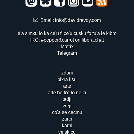
Email:
info@davidrevoy.com
e'a simxu lo ka ce'u fi ce'u cusku fo tu'a le kibro
IRC: #pepper&carrot on libera.chat
Matrix
Telegram
zdani
pixra lisri
arte
arte be fi'e lo nelci
tadji
vreji
co'a se cecmu
zarci
karni
ve skicu