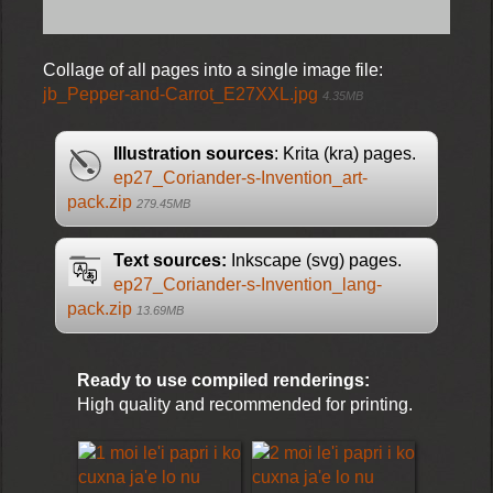
Collage of all pages into a single image file:
jb_Pepper-and-Carrot_E27XXL.jpg
4.35MB
Illustration sources
: Krita (kra) pages.
ep27_Coriander-s-Invention_art-
pack.zip
279.45MB
Text sources:
Inkscape (svg) pages.
ep27_Coriander-s-Invention_lang-
pack.zip
13.69MB
Ready to use compiled renderings:
High quality and recommended for printing.