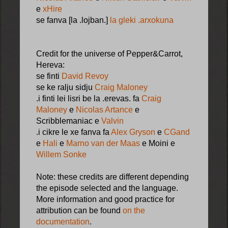
e
xHire
se fanva [la .lojban.]
la gleki .arxokuna
Credit for the universe of Pepper&Carrot,
Hereva:
se finti
David Revoy
se ke ralju sidju
Craig Maloney
.i finti lei lisri be la .erevas. fa
Craig
Maloney
e
Nicolas Artance
e
Scribblemaniac e
Valvin
.i cikre le xe fanva fa
Alex Gryson
e
CGand
e
Hali
e
Marno van der Maas
e Moini e
Willem Sonke
Note: these credits are different depending
the episode selected and the language.
More information and good practice for
attribution can be found
on the
documentation
.