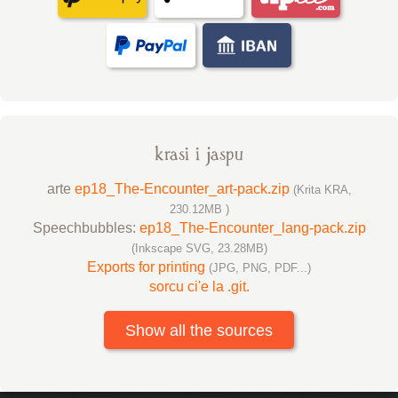
krasi i jaspu
arte
ep18_The-Encounter_art-pack.zip
(Krita KRA,
230.12MB )
Speechbubbles:
ep18_The-Encounter_lang-pack.zip
(Inkscape SVG, 23.28MB)
Exports for printing
(JPG, PNG, PDF...)
sorcu ci'e la .git.
Show all the sources