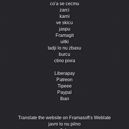
co'a se cecmu
zarci
karni
ve skicu
jaspu
Framagit
uitki
tadji lo nu zbasu
burcu
ctino pixra
Liberapay
Patreon
Tipeee
Paypal
Iban
Translate the website on Framasoft's Weblate
javni lo nu pilno