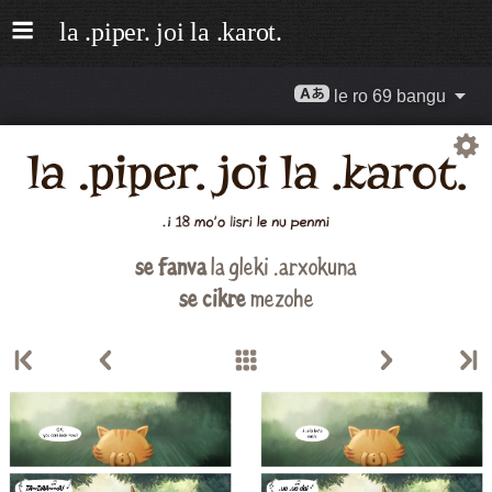
le ro 69 bangu
se fanva
la gleki .arxokuna
se cikre
mezohe