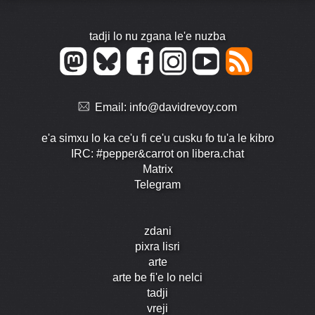
tadji lo nu zgana le'e nuzba
Email:
info@davidrevoy.com
e'a simxu lo ka ce'u fi ce'u cusku fo tu'a le kibro
IRC: #pepper&carrot on libera.chat
Matrix
Telegram
zdani
pixra lisri
arte
arte be fi'e lo nelci
tadji
vreji