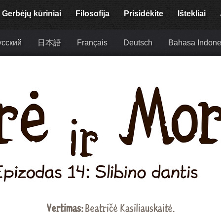
Gerbėjų kūriniai
Filosofija
Prisidėkite
Ištekliai
усский
日本語
Français
Deutsch
Bahasa Indone
Vertimas:
Beatričė Kasiliauskaitė
.