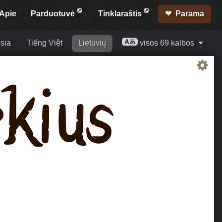
Apie
Parduotuvė
Tinklaraštis
Parama
sia
Tiếng Việt
Lietuvių
visos 69 kalbos