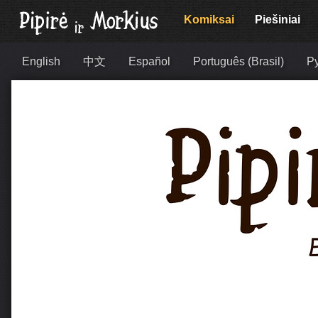
Komiksai
Piešiniai
English
中文
Español
Português (Brasil)
Р