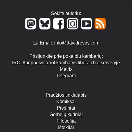
Sekite autorių:
Email:
info@davidrevoy.com
Prisijunkite prie pokalbių kambarių:
IRC: #pepper&carrot kambarys libera.chat serveryje
Matrix
Telegram
Pradžios tinklalapis
Komiksai
Piešiniai
Gerbėjų kūriniai
Filosofija
Ištekliai