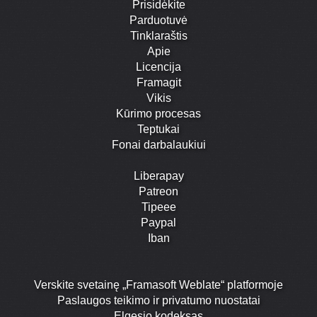
Prisidėkite
Parduotuvė
Tinklaraštis
Apie
Licencija
Framagit
Vikis
Kūrimo procesas
Teptukai
Fonai darbalaukiui
Liberapay
Patreon
Tipeee
Paypal
Iban
Verskite svetainę „Framasoft Weblate“ platformoje
Paslaugos teikimo ir privatumo nuostatai
Elgesio kodeksas