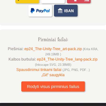
Pirminiai failai:
Piešiniai:
ep24_The-Unity-Tree_art-pack.zip
(Krita KRA,
249.19MB )
Kalbos burbulai:
ep24_The-Unity-Tree_lang-pack.zip
(Inkscape SVG, 23.38MB)
Spausdinimui tinkami failai
(JPG, PNG, PDF...)
„Git“ saugykla
Rodyti visus pirminius failus