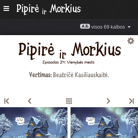
visos 69 kalbos
Vertimas:
Beatričė Kasiliauskaitė
.