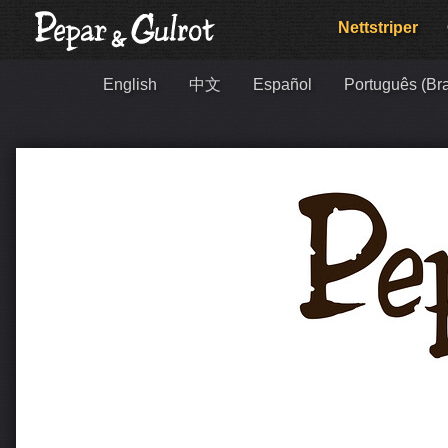
Nett­striper
English
中文
Español
Português (Bra