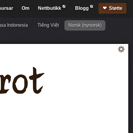
sursar
Om
Nett­butikk
Blogg
Støtte
sa Indonesia
Tiếng Việt
Norsk (nynorsk)