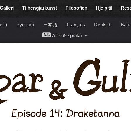
Galleri
Tilhengjar­kunst
Filosofien
Hjelp til
Res
sil)
Русский
日本語
Français
Deutsch
Baha
Alle 69 språka