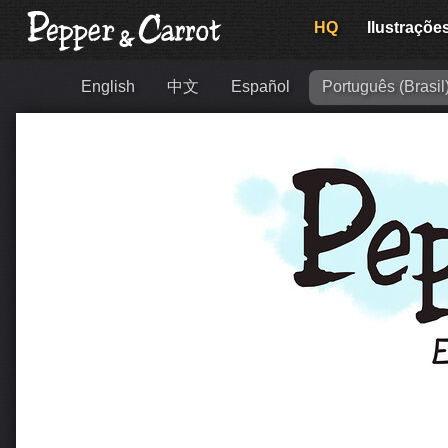
HQ
Ilustraçõe
English
中文
Español
Português (Brasil