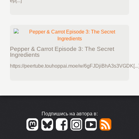
ep[...]
Pepper & Carrot Episode 3: The Secret
Ingredients
https://peertube.touhoppai.moe/w/6gFJDjiBhA3s3VGDK[...
Подпишись на автора в: