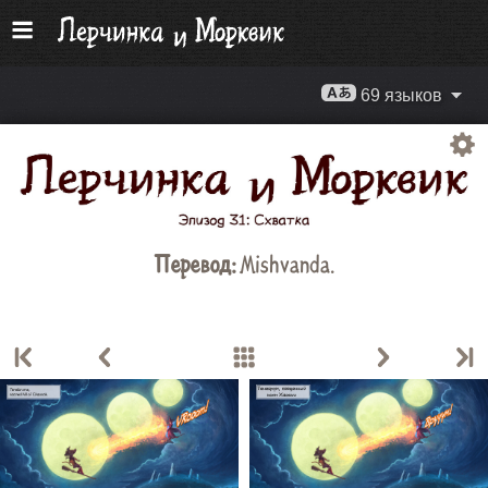
69 языков
Перевод:
Mishvanda
.