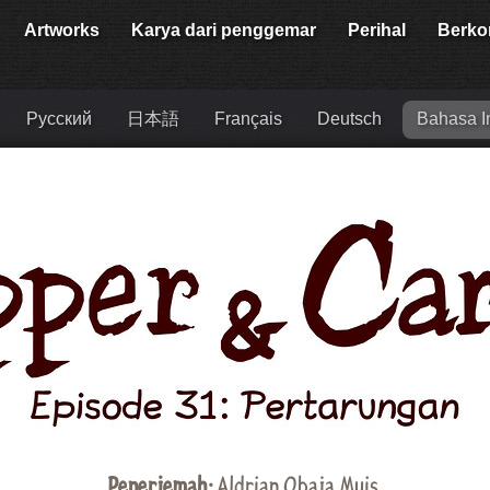
Artworks
Karya dari penggemar
Perihal
Berko
Русский
日本語
Français
Deutsch
Bahasa I
Penerjemah:
Aldrian Obaja Muis
.