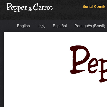
Serial Komik
English
中文
Español
Português (Brasil)