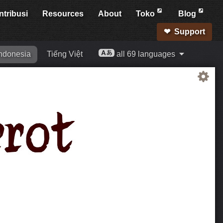
ntribusi
Resources
About
Toko
Blog
Support
ndonesia
Tiếng Việt
all 69 languages