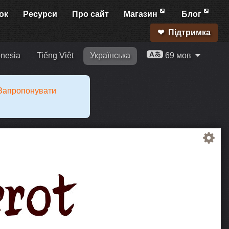
ок
Ресурси
Про сайт
Магазин
Блог
Підтримка
nesia
Tiếng Việt
Українська
69 мов
Запропонувати