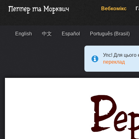
Вебкомікс
Г
English
中文
Español
Português (Brasil)
Упс! Для цього
переклад