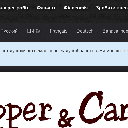
алерея робіт
Фан-арт
Філософія
Зробити внес
Русский
日本語
Français
Deutsch
Bahasa Indo
 епізоду поки що немає перекладу вибраною вами мовою.
+ 