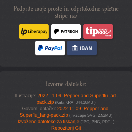
Podprite moje proste in odprtokodne spletne
stripe na:
Izvorne datoteke:
Ilustracije:
2022-11-09_Pepper-and-Superflu_art-
pack.zip
(Krita KRA, 344.18MB )
Govorni oblački:
2022-11-09_Pepper-and-
Superflu_lang-pack.zip
(Inkscape SVG, 2.52MB)
Izvožene datoteke za tiskanje
(JPG, PNG, PDF...)
Repozitorij Git