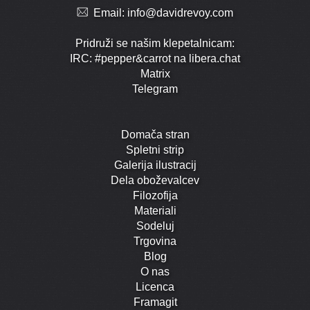
Email:
info@davidrevoy.com
Pridruži se našim klepetalnicam:
IRC: #pepper&carrot na libera.chat
Matrix
Telegram
Domača stran
Spletni strip
Galerija ilustracij
Dela oboževalcev
Filozofija
Materiali
Sodeluj
Trgovina
Blog
O nas
Licenca
Framagit