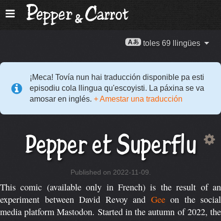
toles 69 llingües
¡Meca! Tovía nun hai traducción disponible pa esti
episodiu cola llingua qu'escoyisti. La páxina se va
amosar en inglés.
+ Amestar una traducción
Pepper et Superflu
Published on 2022-11-09.
This comic (available only in French) is the result of an
experiment between David Revoy and
Gee
on the social
media platform Mastodon. Started in the autumn of 2022, the