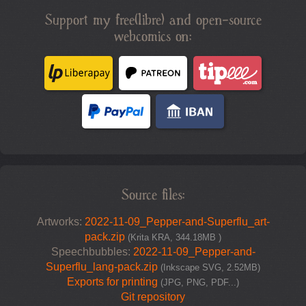
Support my free(libre) and open-source
webcomics on:
Source files:
Artworks:
2022-11-09_Pepper-and-Superflu_art-
pack.zip
(Krita KRA, 344.18MB )
Speechbubbles:
2022-11-09_Pepper-and-
Superflu_lang-pack.zip
(Inkscape SVG, 2.52MB)
Exports for printing
(JPG, PNG, PDF...)
Git repository