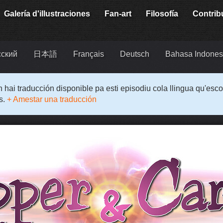
Galería d'illustraciones
Fan-art
Filosofía
Contrib
сский
日本語
Français
Deutsch
Bahasa Indones
 hai traducción disponible pa esti episodiu cola llingua qu'esco
s.
+ Amestar una traducción