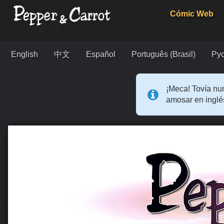
Cómic Web
English
中文
Español
Português (Brasil)
Ру
¡Meca! Tovía nun
amosar en inglé