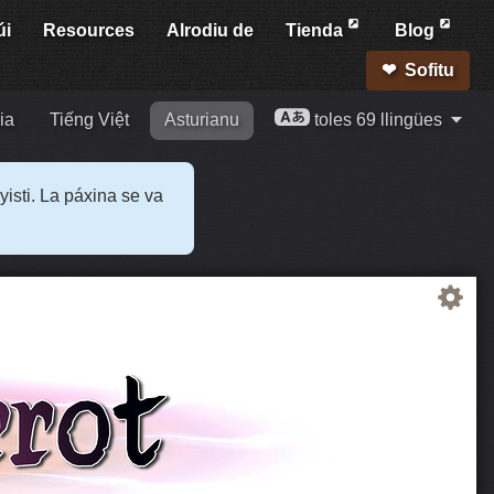
úi
Resources
Alrodiu de
Tienda
Blog
Sofitu
ia
Tiếng Việt
Asturianu
toles 69 llingües
yisti. La páxina se va