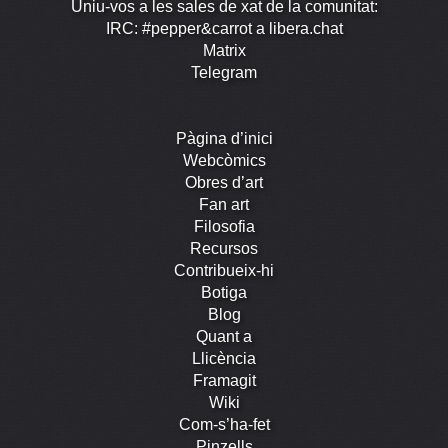
Uniu-vos a les sales de xat de la comunitat:
IRC: #pepper&carrot a libera.chat
Matrix
Telegram
Pàgina d’inici
Webcòmics
Obres d’art
Fan art
Filosofia
Recursos
Contribueix-hi
Botiga
Blog
Quant a
Llicència
Framagit
Wiki
Com-s’ha-fet
Pinzells