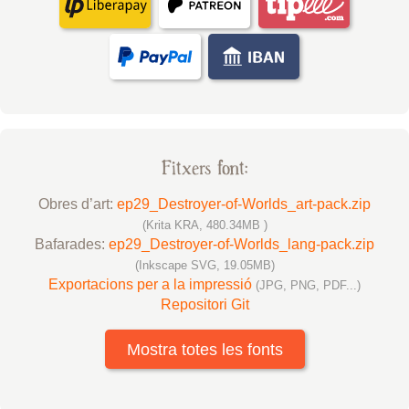
Fitxers font:
Obres d’art:
ep29_Destroyer-of-Worlds_art-pack.zip
(Krita KRA, 480.34MB )
Bafarades:
ep29_Destroyer-of-Worlds_lang-pack.zip
(Inkscape SVG, 19.05MB)
Exportacions per a la impressió
(JPG, PNG, PDF...)
Repositori Git
Mostra totes les fonts