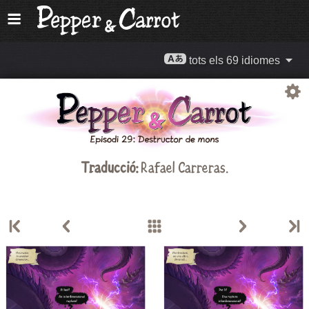
tots els 69 idiomes
Traducció:
Rafael Carreras
.