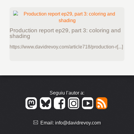
Production report ep29, part 3: coloring and
shading
https://www.davidrevoy.com/article718/production-r[...]
Seguiu l’autor a:
Email:
info@davidrevoy.com