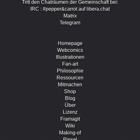
Tritt den Chaträumen der Gemeinschaft bei:
IRC : #pepper&carrot auf libera.chat
Matrix
Telegram
Homepage
Webcomics
Illustrationen
Fan-art
Philosophie
Ressourcen
Mitmachen
Shop
Blog
Über
Lizenz
Framagit
Wiki
Making-of
Pinsel