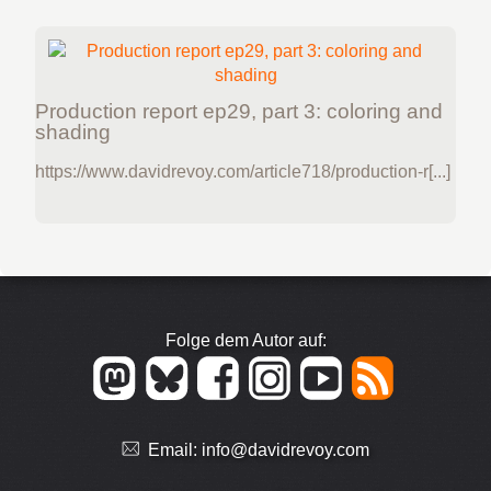
Production report ep29, part 3: coloring and
shading
https://www.davidrevoy.com/article718/production-r[...]
Folge dem Autor auf:
Email:
info@davidrevoy.com