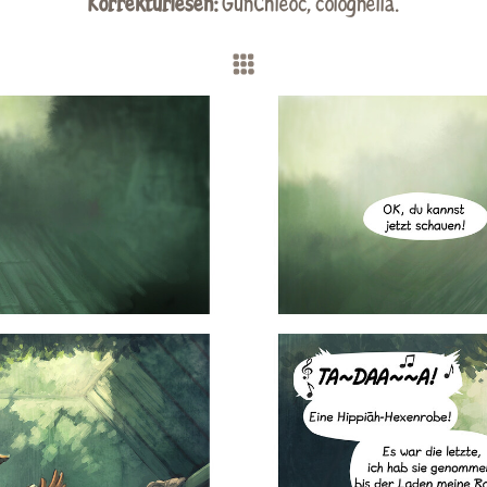
Korrekturlesen:
GunChleoc
, colognella.