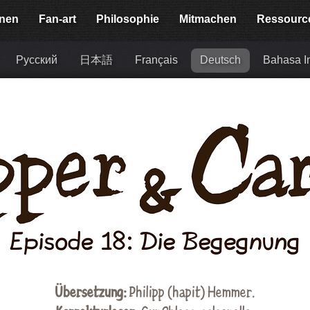
onen
Fan-art
Philosophie
Mitmachen
Ressourc
Русский
日本語
Français
Deutsch
Bahasa I
Übersetzung:
Philipp (hapit) Hemmer.