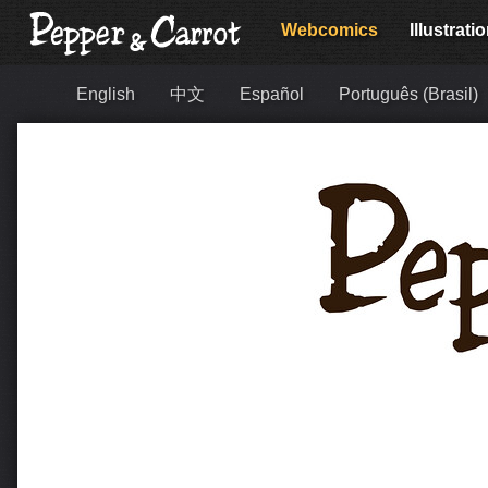
Webcomics
Illustrati
English
中文
Español
Português (Brasil)