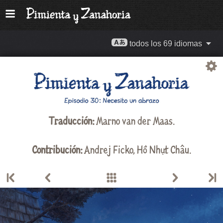
todos los 69 idiomas
Traducción:
Marno van der Maas
.
Contribución:
Andrej Ficko
,
Hồ Nhựt Châu
.