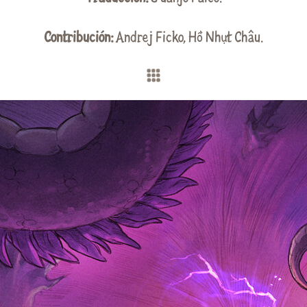
Contribución:
Andrej Ficko
,
Hồ Nhựt Châu
.