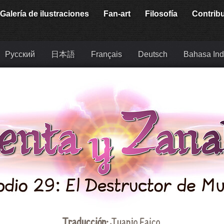
Galería de ilustraciones
Fan-art
Filosofía
Contrib
Русский
日本語
Français
Deutsch
Bahasa Ind
Traducción:
Juanjo Faico
.