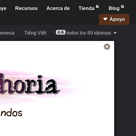
uye
Recursos
Acerca de
Tienda
Blog
Apoyo
onesia
Tiếng Việt
todos los 69 idiomas