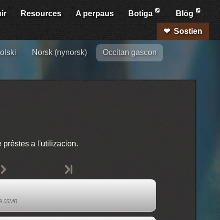
ir
Resources
A perpaus
Botiga
Blòg
Sostien
olski
Norsk (nynorsk)
Occitan gascon
rèstes a l'utilizacion.
9.05MB