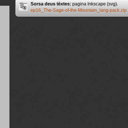
Sorsa deus tèxtes:
pagina Inkscape (svg).
ep16_The-Sage-of-the-Mountain_lang-pack.zip