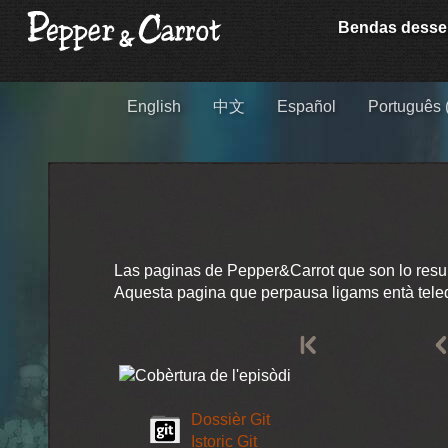
Bendas dess
English
中文
Español
Português (
Las paginas de Pepper&Carrot que son lo resultat 
Aquesta pagina que perpausa ligams entà telede
Dossièr Git
Istoric Git