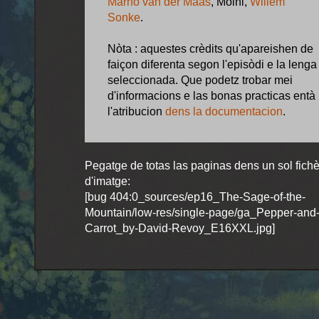
Marno van der Maas
, Moini,
Willem
Sonke
.
Nòta : aquestes crèdits qu'apareishen de
faiçon diferenta segon l'episòdi e la lenga
seleccionada. Que podetz trobar mei
d'informacions e las bonas practicas entà
l'atribucion
dens la documentacion
.
Pegatge de totas las paginas dens un sol fichè
d'imatge:
[bug 404:0_sources/ep16_The-Sage-of-the-
Mountain/low-res/single-page/ga_Pepper-and
Carrot_by-David-Revoy_E16XXL.jpg]