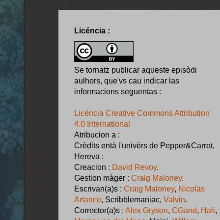
Licéncia :
Se tornatz publicar aqueste episòdi
aulhors, que'vs cau indicar las
informacions seguentas :
Licéncia Creative Commons Attribution
4.0 International
Atribucion a :
Crèdits entà l'univèrs de Pepper&Carrot,
Hereva :
Creacion :
David Revoy
.
Gestion màger :
Craig Maloney
.
Escrivan(a)s :
Craig Maloney
,
Nicolas
Artance
, Scribblemaniac,
Valvin
.
Corrector(a)s :
Alex Gryson
,
CGand
,
Hali
,