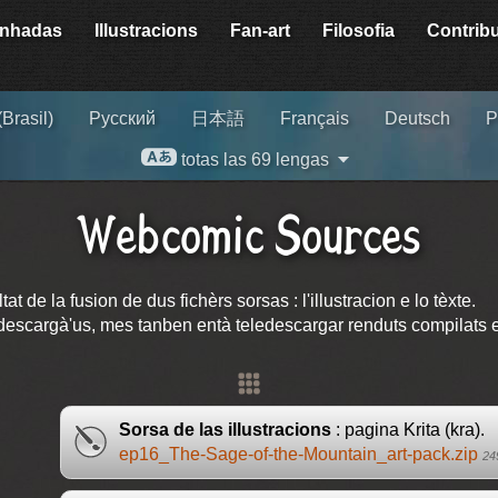
enhadas
Illustracions
Fan-art
Filosofia
Contribu
Brasil)
Русский
日本語
Français
Deutsch
P
totas las 69 lengas
Webcomic Sources
de la fusion de dus fichèrs sorsas : l'illustracion e lo tèxte.
scargà'us, mes tanben entà teledescargar renduts compilats e p
Sorsa de las illustracions
: pagina Krita (kra).
ep16_The-Sage-of-the-Mountain_art-pack.zip
24