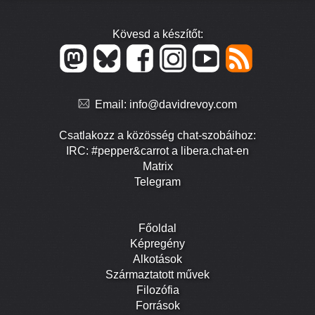
Kövesd a készítőt:
Email:
info@davidrevoy.com
Csatlakozz a közösség chat-szobáihoz:
IRC: #pepper&carrot a libera.chat-en
Matrix
Telegram
Főoldal
Képregény
Alkotások
Származtatott művek
Filozófia
Források