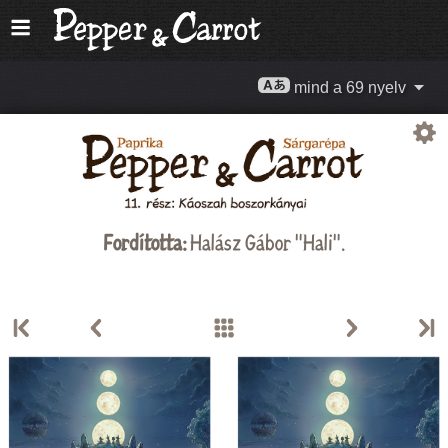
mind a 69 nyelv
Fordította:
Halász Gábor "Hali"
.