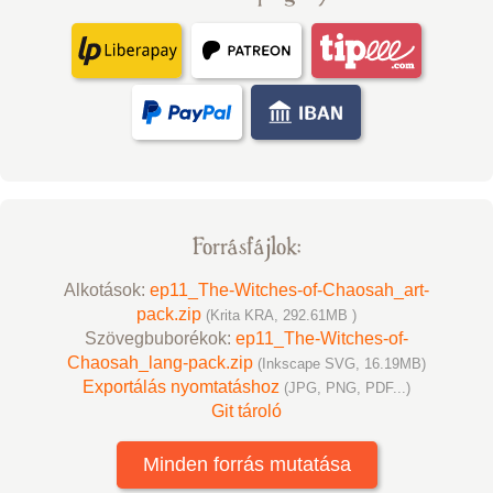
Forrásfájlok:
Alkotások:
ep11_The-Witches-of-Chaosah_art-
pack.zip
(Krita KRA, 292.61MB )
Szövegbuborékok:
ep11_The-Witches-of-
Chaosah_lang-pack.zip
(Inkscape SVG, 16.19MB)
Exportálás nyomtatáshoz
(JPG, PNG, PDF...)
Git tároló
Minden forrás mutatása