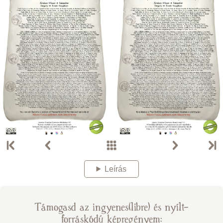
Leírás
Támogasd az ingyenes(libre) és nyílt-
forráskódú képregényem: