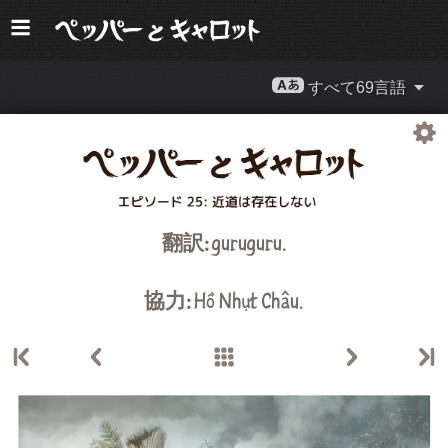
すべて69言語
翻訳:
guruguru
.
協力:
Hồ Nhựt Châu
.